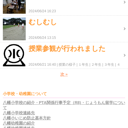
2024/06/24 16:23
むしむし
2024/06/24 13:15
授業参観が行われました
2024/06/21 16:40
授業の様子
１年生
２年生
３年生
４
年生
５年生
６年生
次
»
小学校・幼稚園について
八幡小学校の紹介・PTA関係行事予定（R8)・じょうもん留学につい
て
八幡小学校連絡先
八幡小いじめ防止基本方針
八幡幼稚園の紹介