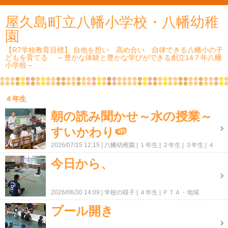
屋久島町立八幡小学校・八幡幼稚
園
【R7学校教育目標】 自他を想い 高め合い 自律できる八幡小の子
どもを育てる ～豊かな体験と豊かな学びができる創立14７年八幡
小学校～
４年生
朝の読み聞かせ～水の授業～
すいかわり🍉
2026/07/15 12:15
八幡幼稚園
１年生
２年生
３年生
４
年生
５年生
６年生
ＰＴＡ・地域
今日から、
2026/06/30 14:09
学校の様子
４年生
ＰＴＡ・地域
プール開き