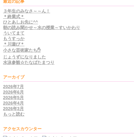
最近の記事
３年生のみなさ～～ん！
＊終業式＊
ひとあしお先に^^
朝の読み聞かせ～水の授業～すいかわり
ういてまて
もうすっか
＊川遊び＊
小さな芸術家たち✋
じょうずになりました
水泳参観☆たなばたまつり
アーカイブ
2026年7月
2026年6月
2026年5月
2026年4月
2026年3月
もっと読む
アクセスカウンター