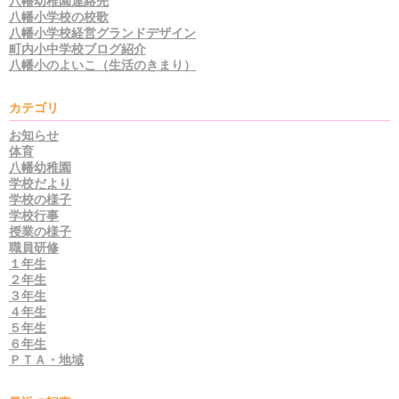
八幡幼稚園連絡先
八幡小学校の校歌
八幡小学校経営グランドデザイン
町内小中学校ブログ紹介
八幡小のよいこ（生活のきまり）
カテゴリ
お知らせ
体育
八幡幼稚園
学校だより
学校の様子
学校行事
授業の様子
職員研修
１年生
２年生
３年生
４年生
５年生
６年生
ＰＴＡ・地域