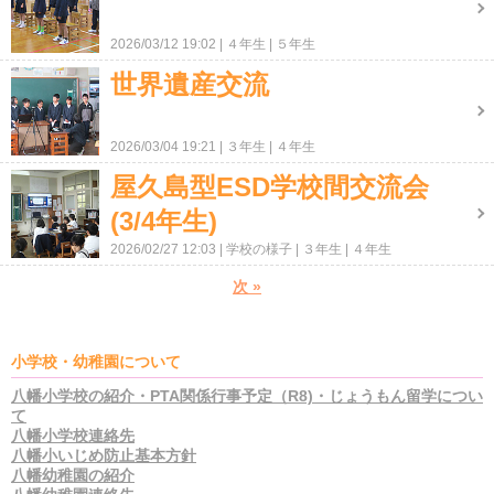
2026/03/12 19:02
４年生
５年生
世界遺産交流
2026/03/04 19:21
３年生
４年生
屋久島型ESD学校間交流会
(3/4年生)
2026/02/27 12:03
学校の様子
３年生
４年生
次
»
小学校・幼稚園について
八幡小学校の紹介・PTA関係行事予定（R8)・じょうもん留学につい
て
八幡小学校連絡先
八幡小いじめ防止基本方針
八幡幼稚園の紹介