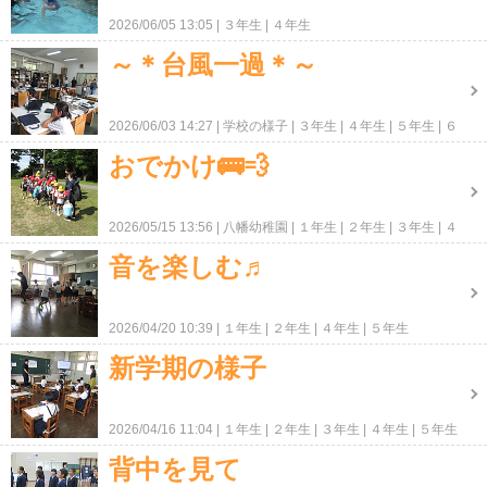
2026/06/05 13:05
３年生
４年生
～＊台風一過＊～
2026/06/03 14:27
学校の様子
３年生
４年生
５年生
６
年生
ＰＴＡ・地域
おでかけ🚌💨
2026/05/15 13:56
八幡幼稚園
１年生
２年生
３年生
４
年生
５年生
６年生
音を楽しむ♬
2026/04/20 10:39
１年生
２年生
４年生
５年生
新学期の様子
2026/04/16 11:04
１年生
２年生
３年生
４年生
５年生
背中を見て