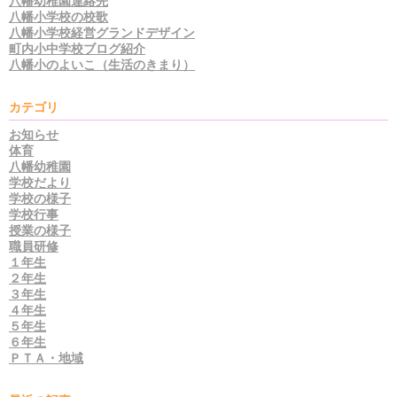
八幡幼稚園連絡先
八幡小学校の校歌
八幡小学校経営グランドデザイン
町内小中学校ブログ紹介
八幡小のよいこ（生活のきまり）
カテゴリ
お知らせ
体育
八幡幼稚園
学校だより
学校の様子
学校行事
授業の様子
職員研修
１年生
２年生
３年生
４年生
５年生
６年生
ＰＴＡ・地域