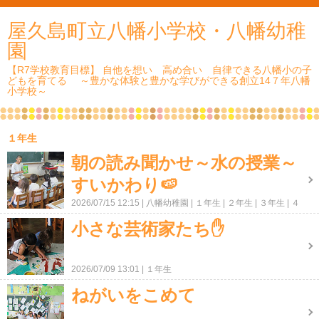
屋久島町立八幡小学校・八幡幼稚
園
【R7学校教育目標】 自他を想い 高め合い 自律できる八幡小の子
どもを育てる ～豊かな体験と豊かな学びができる創立14７年八幡
小学校～
１年生
朝の読み聞かせ～水の授業～
すいかわり🍉
2026/07/15 12:15
八幡幼稚園
１年生
２年生
３年生
４
年生
５年生
６年生
ＰＴＡ・地域
小さな芸術家たち✋
2026/07/09 13:01
１年生
ねがいをこめて