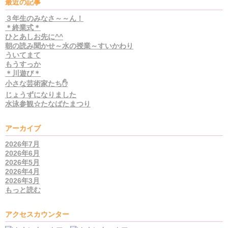
最近の記事
３年生のみなさ～～ん！
＊終業式＊
ひとあしお先に^^
朝の読み聞かせ～水の授業～すいかわり
ういてまて
もうすっか
＊川遊び＊
小さな芸術家たち✋
じょうずになりました
水泳参観☆たなばたまつり
アーカイブ
2026年7月
2026年6月
2026年5月
2026年4月
2026年3月
もっと読む
アクセスカウンター