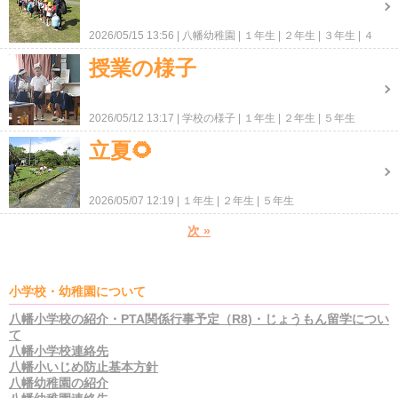
2026/05/15 13:56
八幡幼稚園
１年生
２年生
３年生
４
年生
５年生
６年生
授業の様子
2026/05/12 13:17
学校の様子
１年生
２年生
５年生
立夏🌻
2026/05/07 12:19
１年生
２年生
５年生
次
»
小学校・幼稚園について
八幡小学校の紹介・PTA関係行事予定（R8)・じょうもん留学につい
て
八幡小学校連絡先
八幡小いじめ防止基本方針
八幡幼稚園の紹介