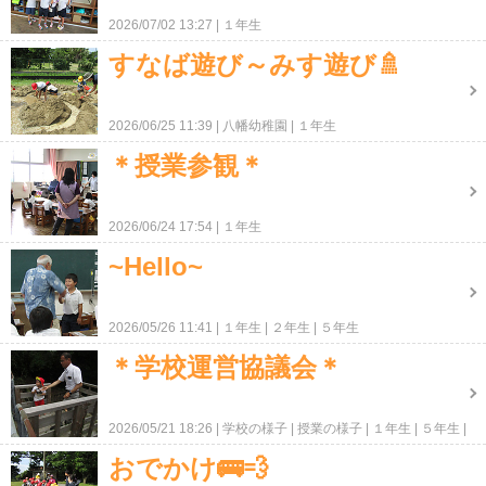
2026/07/02 13:27
１年生
すなば遊び～みす遊び🚿
2026/06/25 11:39
八幡幼稚園
１年生
＊授業参観＊
2026/06/24 17:54
１年生
~Hello~
2026/05/26 11:41
１年生
２年生
５年生
＊学校運営協議会＊
2026/05/21 18:26
学校の様子
授業の様子
１年生
５年生
ＰＴＡ・地域
おでかけ🚌💨