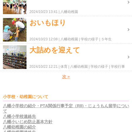
2024/10/23 13:41
八幡幼稚園
おいもほり
2024/10/23 12:08
八幡幼稚園
学校の様子
５年生
大詰めを迎えて
2024/10/22 12:21
体育
八幡幼稚園
学校の様子
学校行事
次
»
小学校・幼稚園について
八幡小学校の紹介・PTA関係行事予定（R8)・じょうもん留学につい
て
八幡小学校連絡先
八幡小いじめ防止基本方針
八幡幼稚園の紹介