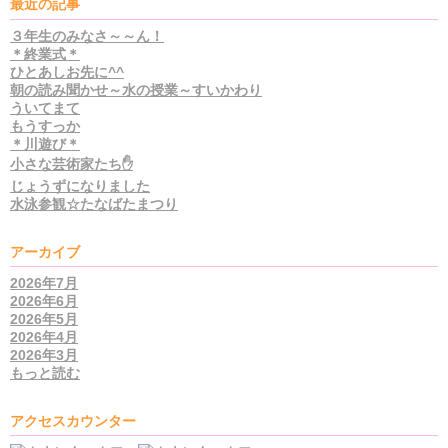
最近の記事
３年生のみなさ～～ん！
＊終業式＊
ひとあしお先に^^
朝の読み聞かせ～水の授業～すいかわり
ういてまて
もうすっか
＊川遊び＊
小さな芸術家たち✋
じょうずになりました
水泳参観☆たなばたまつり
アーカイブ
2026年7月
2026年6月
2026年5月
2026年4月
2026年3月
もっと読む
アクセスカウンター