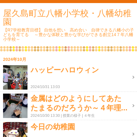
屋久島町立八幡小学校・八幡幼稚
園
【R7学校教育目標】 自他を想い 高め合い 自律できる八幡小の子
どもを育てる ～豊かな体験と豊かな学びができる創立14７年八幡
小学校～
2024年10月
ハッピーハロウィン
2024/10/31 13:03
金属はどのようにしてあた
たまるのだろうか～４年理...
2024/10/30 13:30
授業の様子
４年生
今日の幼稚園