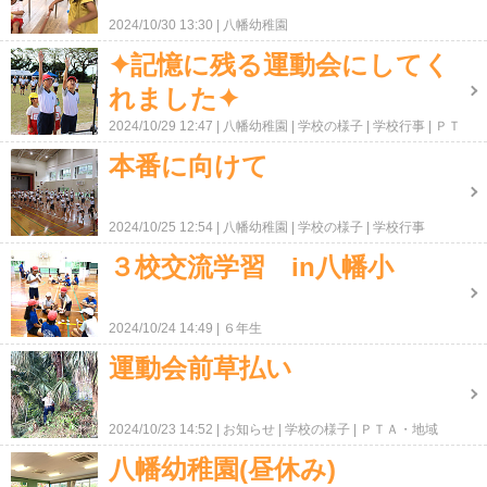
2024/10/30 13:30
八幡幼稚園
✦記憶に残る運動会にしてく
れました✦
2024/10/29 12:47
八幡幼稚園
学校の様子
学校行事
ＰＴ
Ａ・地域
本番に向けて
2024/10/25 12:54
八幡幼稚園
学校の様子
学校行事
３校交流学習 in八幡小
2024/10/24 14:49
６年生
運動会前草払い
2024/10/23 14:52
お知らせ
学校の様子
ＰＴＡ・地域
八幡幼稚園(昼休み)