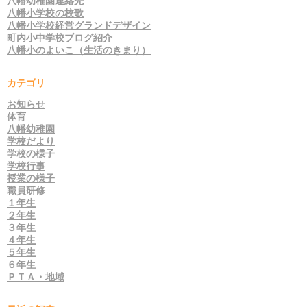
八幡幼稚園連絡先
八幡小学校の校歌
八幡小学校経営グランドデザイン
町内小中学校ブログ紹介
八幡小のよいこ（生活のきまり）
カテゴリ
お知らせ
体育
八幡幼稚園
学校だより
学校の様子
学校行事
授業の様子
職員研修
１年生
２年生
３年生
４年生
５年生
６年生
ＰＴＡ・地域