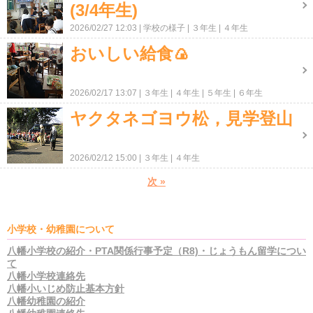
(3/4年生)
2026/02/27 12:03
学校の様子
３年生
４年生
おいしい給食🍙
2026/02/17 13:07
３年生
４年生
５年生
６年生
ヤクタネゴヨウ松，見学登山
2026/02/12 15:00
３年生
４年生
次
»
小学校・幼稚園について
八幡小学校の紹介・PTA関係行事予定（R8)・じょうもん留学につい
て
八幡小学校連絡先
八幡小いじめ防止基本方針
八幡幼稚園の紹介