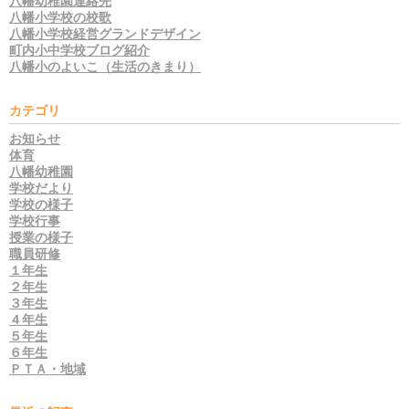
八幡幼稚園連絡先
八幡小学校の校歌
八幡小学校経営グランドデザイン
町内小中学校ブログ紹介
八幡小のよいこ（生活のきまり）
カテゴリ
お知らせ
体育
八幡幼稚園
学校だより
学校の様子
学校行事
授業の様子
職員研修
１年生
２年生
３年生
４年生
５年生
６年生
ＰＴＡ・地域