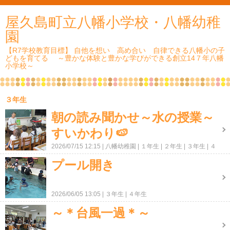
屋久島町立八幡小学校・八幡幼稚
園
【R7学校教育目標】 自他を想い 高め合い 自律できる八幡小の子
どもを育てる ～豊かな体験と豊かな学びができる創立14７年八幡
小学校～
３年生
朝の読み聞かせ～水の授業～
すいかわり🍉
2026/07/15 12:15
八幡幼稚園
１年生
２年生
３年生
４
年生
５年生
６年生
ＰＴＡ・地域
プール開き
2026/06/05 13:05
３年生
４年生
～＊台風一過＊～