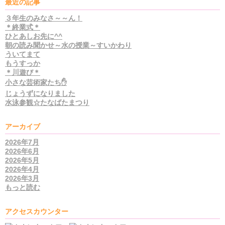
最近の記事
３年生のみなさ～～ん！
＊終業式＊
ひとあしお先に^^
朝の読み聞かせ～水の授業～すいかわり
ういてまて
もうすっか
＊川遊び＊
小さな芸術家たち✋
じょうずになりました
水泳参観☆たなばたまつり
アーカイブ
2026年7月
2026年6月
2026年5月
2026年4月
2026年3月
もっと読む
アクセスカウンター