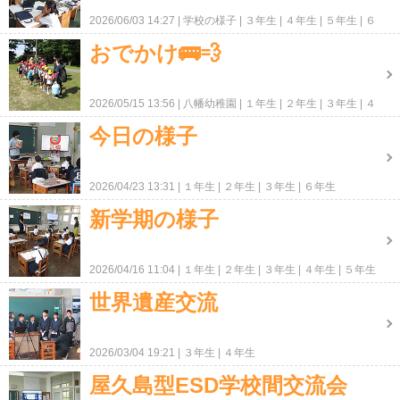
2026/06/03 14:27
学校の様子
３年生
４年生
５年生
６
年生
ＰＴＡ・地域
おでかけ🚌💨
2026/05/15 13:56
八幡幼稚園
１年生
２年生
３年生
４
年生
５年生
６年生
今日の様子
2026/04/23 13:31
１年生
２年生
３年生
６年生
新学期の様子
2026/04/16 11:04
１年生
２年生
３年生
４年生
５年生
世界遺産交流
2026/03/04 19:21
３年生
４年生
屋久島型ESD学校間交流会