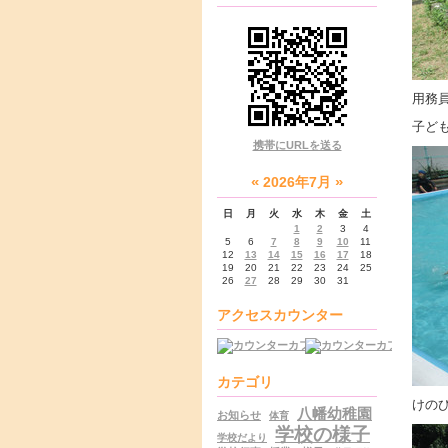
用務
子ど
携帯にURLを送る
«
»
2026年7月
日
月
火
水
木
金
土
1
2
3
4
5
6
7
8
9
10
11
12
13
14
15
16
17
18
19
20
21
22
23
24
25
26
27
28
29
30
31
アクセスカウンター
カテゴリ
けの
八幡幼稚園
お知らせ
体育
学校の様子
学校だより