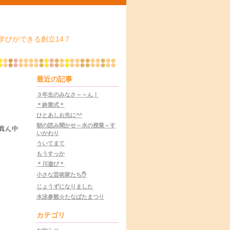
学びができる創立14７
最近の記事
３年生のみなさ～～ん！
＊終業式＊
ひとあしお先に^^
朝の読み聞かせ～水の授業～す
真ん中
いかわり
ういてまて
もうすっか
＊川遊び＊
小さな芸術家たち✋
じょうずになりました
水泳参観☆たなばたまつり
カテゴリ