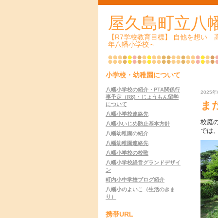
屋久島町立八
【R7学校教育目標】 自他を想い
年八幡小学校～
小学校・幼稚園について
八幡小学校の紹介・PTA関係行
2025年
事予定（R8)・じょうもん留学
ま
について
八幡小学校連絡先
校庭
八幡小いじめ防止基本方針
では
八幡幼稚園の紹介
八幡幼稚園連絡先
八幡小学校の校歌
八幡小学校経営グランドデザイ
ン
町内小中学校ブログ紹介
八幡小のよいこ（生活のきま
り）
携帯URL