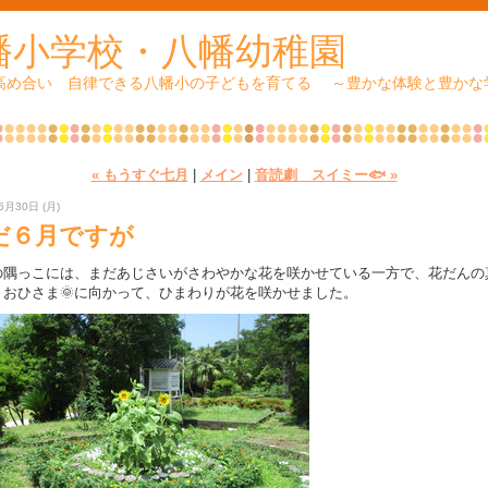
幡小学校・八幡幼稚園
 高め合い 自律できる八幡小の子どもを育てる ～豊かな体験と豊かな
« もうすぐ七月
|
メイン
|
音読劇 スイミー🐟 »
6月30日 (月)
だ６月ですが
の隅っこには、まだあじさいがさわやかな花を咲かせている一方で、花だんの
、おひさま🌞に向かって、ひまわりが花を咲かせました。