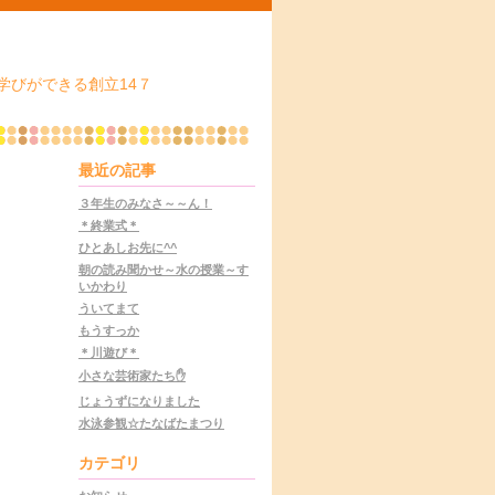
学びができる創立14７
最近の記事
３年生のみなさ～～ん！
＊終業式＊
ひとあしお先に^^
朝の読み聞かせ～水の授業～す
いかわり
ういてまて
もうすっか
＊川遊び＊
小さな芸術家たち✋
じょうずになりました
水泳参観☆たなばたまつり
カテゴリ