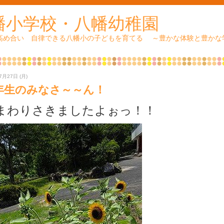
幡小学校・八幡幼稚園
 高め合い 自律できる八幡小の子どもを育てる ～豊かな体験と豊かな
7月27日 (月)
年生のみなさ～～ん！
まわりさきましたよぉっ！！