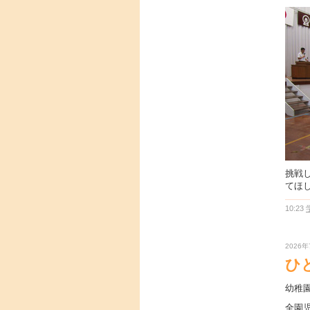
挑戦
てほし
10:23
2026年
ひ
幼稚
全園