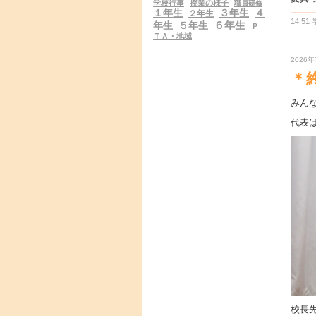
学校行事
授業の様子
職員研修
１年生
３年生
４
２年生
14:51
６年生
年生
５年生
Ｐ
ＴＡ・地域
2026年
＊
みん
代表
校長