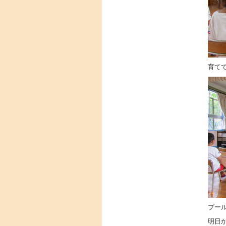
育て
プー
明日