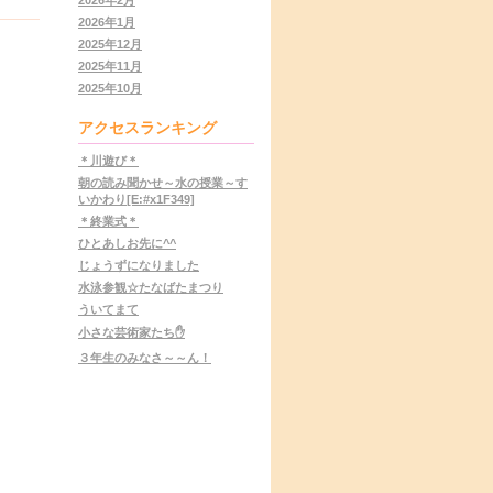
2026年1月
2025年12月
2025年11月
2025年10月
アクセスランキング
＊川遊び＊
朝の読み聞かせ～水の授業～す
いかわり[E:#x1F349]
＊終業式＊
ひとあしお先に^^
じょうずになりました
水泳参観☆たなばたまつり
ういてまて
小さな芸術家たち✋
３年生のみなさ～～ん！