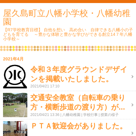
屋久島町立八幡小学校・八幡幼稚
園
【R7学校教育目標】 自他を想い 高め合い 自律できる八幡小の子
どもを育てる ～豊かな体験と豊かな学びができる創立14７年八幡
小学校～
2021年4月
令和３年度グラウンドデザイ
ンを掲載いたしました。
2021/04/21 17:10
交通安全教室（自転車の乗り
方・横断歩道の渡り方）が...
2021/04/21 13:36
八幡幼稚園
学校行事
授業の様子
ＰＴＡ歓迎会がありました。