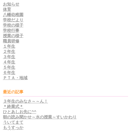
お知らせ
体育
八幡幼稚園
学校だより
学校の様子
学校行事
授業の様子
職員研修
１年生
２年生
３年生
４年生
５年生
６年生
ＰＴＡ・地域
最近の記事
３年生のみなさ～～ん！
＊終業式＊
ひとあしお先に^^
朝の読み聞かせ～水の授業～すいかわり
ういてまて
もうすっか