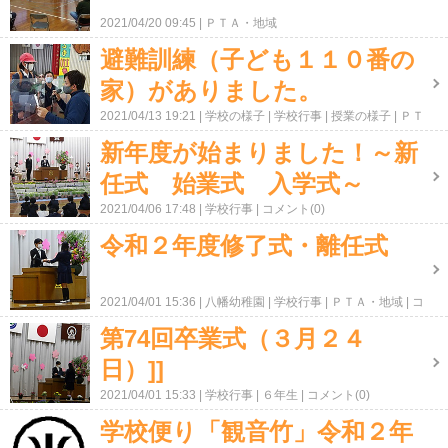
2021/04/20 09:45
ＰＴＡ・地域
避難訓練（子ども１１０番の
家）がありました。
2021/04/13 19:21
学校の様子
学校行事
授業の様子
ＰＴ
Ａ・地域
新年度が始まりました！～新
任式 始業式 入学式～
2021/04/06 17:48
学校行事
コメント(0)
令和２年度修了式・離任式
2021/04/01 15:36
八幡幼稚園
学校行事
ＰＴＡ・地域
コ
メント(0)
第74回卒業式（３月２４
日）]]
2021/04/01 15:33
学校行事
６年生
コメント(0)
学校便り「観音竹」令和２年