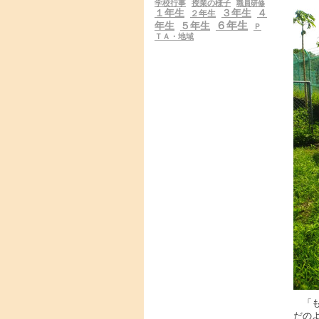
学校行事
授業の様子
職員研修
１年生
３年生
４
２年生
６年生
年生
５年生
Ｐ
ＴＡ・地域
「も
だの