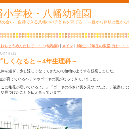
幡小学校・八幡幼稚園
 高め合い 自律できる八幡小の子どもを育てる ～豊かな体験と豊かな
« おちょうめんだして・・・(幼稚園)
|
メイン
|
1年生・2年生の教室では・・・ 
9月25日 (水)
ずしくなると～4年生理科～
岸を過ぎ，少し涼しくなってきたので植物のようすを観察しました。
生が育てているヘチマやゴーヤの実がなってきていました。
こに雌花が咲いているよ。」「ゴーヤの小さい実を見つけたよ。」観察して
とや見つけたことを伝え合っています。