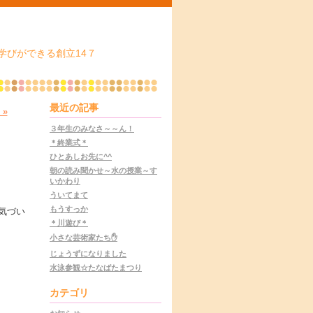
学びができる創立14７
最近の記事
»
３年生のみなさ～～ん！
＊終業式＊
ひとあしお先に^^
朝の読み聞かせ～水の授業～す
いかわり
ういてまて
もうすっか
気づい
＊川遊び＊
小さな芸術家たち✋
じょうずになりました
水泳参観☆たなばたまつり
カテゴリ