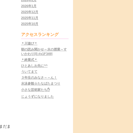
2026年1月
2025年12月
2025年11月
2025年10月
アクセスランキング
＊川遊び＊
朝の読み聞かせ～水の授業～す
いかわり[E:#x1F349]
＊終業式＊
ひとあしお先に^^
ういてまて
３年生のみなさ～～ん！
水泳参観☆たなばたまつり
小さな芸術家たち✋
じょうずになりました
まだま