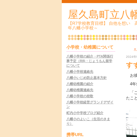
屋久島町立八
【R7学校教育目標】 自他を想い
年八幡小学校～
小学校・幼稚園について
八幡小学校の紹介・PTA関係行
2024年
事予定（R8)・じょうもん留学
す
について
八幡小学校連絡先
お彼
八幡小いじめ防止基本方針
4年
八幡幼稚園の紹介
八幡幼稚園連絡先
「こ
八幡小学校の校歌
たこ
八幡小学校経営グランドデザイ
ン
町内小中学校ブログ紹介
八幡小のよいこ（生活のきま
り）
携帯URL