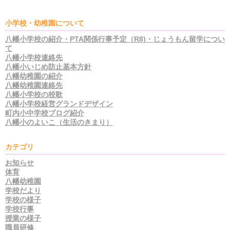
小学校・幼稚園について
八幡小学校の紹介・PTA関係行事予定（R8)・じょうもん留学につい
て
八幡小学校連絡先
八幡小いじめ防止基本方針
八幡幼稚園の紹介
八幡幼稚園連絡先
八幡小学校の校歌
八幡小学校経営グランドデザイン
町内小中学校ブログ紹介
八幡小のよいこ（生活のきまり）
カテゴリ
お知らせ
体育
八幡幼稚園
学校だより
学校の様子
学校行事
授業の様子
職員研修