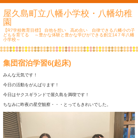
屋久島町立八幡小学校・八幡幼稚
園
【R7学校教育目標】 自他を想い 高め合い 自律できる八幡小の子
どもを育てる ～豊かな体験と豊かな学びができる創立14７年八幡
小学校～
集団宿泊学習6(起床)
みんな元気です！
今日の活動をがんばります！
今日はヤクスギランドで屋久島を満喫です！
ちなみに昨夜の星空観察・・・とってもきれいでした。