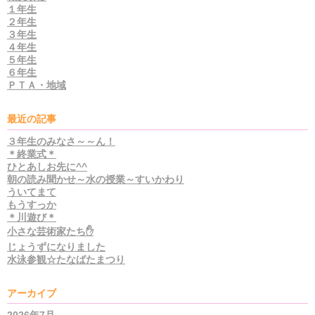
１年生
２年生
３年生
４年生
５年生
６年生
ＰＴＡ・地域
最近の記事
３年生のみなさ～～ん！
＊終業式＊
ひとあしお先に^^
朝の読み聞かせ～水の授業～すいかわり
ういてまて
もうすっか
＊川遊び＊
小さな芸術家たち✋
じょうずになりました
水泳参観☆たなばたまつり
アーカイブ
2026年7月