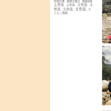
学校行事
授業の様子
職員研修
１年生
３年生
４
２年生
６年生
年生
５年生
Ｐ
ＴＡ・地域