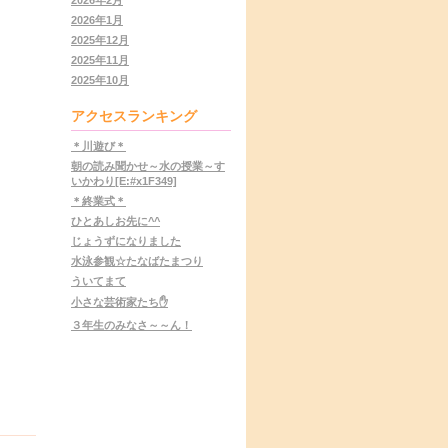
2026年1月
2025年12月
2025年11月
2025年10月
アクセスランキング
＊川遊び＊
朝の読み聞かせ～水の授業～す
いかわり[E:#x1F349]
＊終業式＊
ひとあしお先に^^
じょうずになりました
水泳参観☆たなばたまつり
ういてまて
小さな芸術家たち✋
３年生のみなさ～～ん！