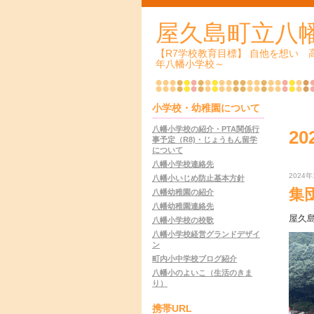
屋久島町立八
【R7学校教育目標】 自他を想い
年八幡小学校～
小学校・幼稚園について
八幡小学校の紹介・PTA関係行
20
事予定（R8)・じょうもん留学
について
八幡小学校連絡先
2024年
八幡小いじめ防止基本方針
集
八幡幼稚園の紹介
八幡幼稚園連絡先
屋久
八幡小学校の校歌
八幡小学校経営グランドデザイ
ン
町内小中学校ブログ紹介
八幡小のよいこ（生活のきま
り）
携帯URL