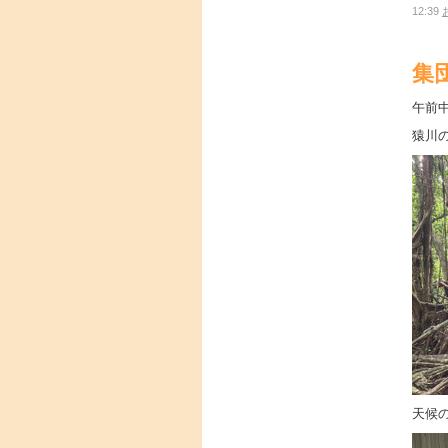
12:39
集
午前
猿川
天候