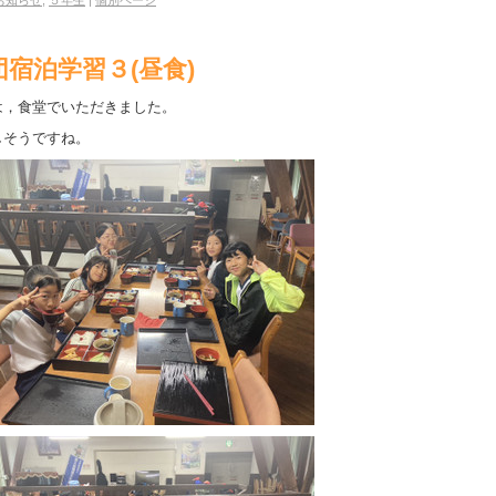
お知らせ
,
５年生
|
個別ページ
団宿泊学習３(昼食)
は，食堂でいただきました。
しそうですね。