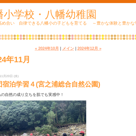
幡小学校・八幡幼稚園
 高め合い 自律できる八幡小の子どもを育てる ～豊かな体験と豊かな
« 2024年10月
|
メイン
|
2024年12月 »
24年11月
11月20日 (水)
団宿泊学習４(宮之浦総合自然公園)
島の自然の成り立ちを肌でも実感中！