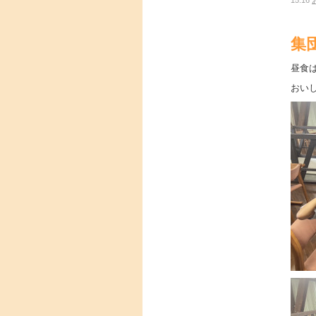
15:16
集
昼食
おい