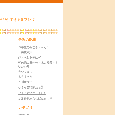
学びができる創立14７
最近の記事
３年生のみなさ～～ん！
＊終業式＊
ひとあしお先に^^
朝の読み聞かせ～水の授業～す
いかわり
ういてまて
もうすっか
＊川遊び＊
小さな芸術家たち✋
じょうずになりました
水泳参観☆たなばたまつり
カテゴリ