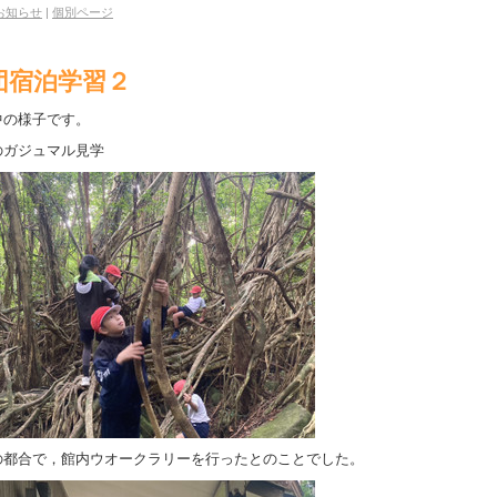
お知らせ
|
個別ページ
団宿泊学習２
中の様子です。
のガジュマル見学
の都合で，館内ウオークラリーを行ったとのことでした。