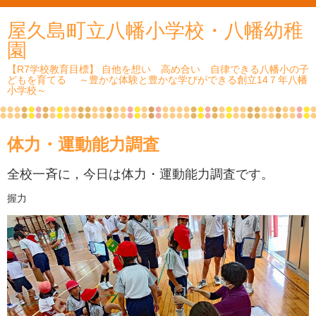
屋久島町立八幡小学校・八幡幼稚
園
【R7学校教育目標】 自他を想い 高め合い 自律できる八幡小の子
どもを育てる ～豊かな体験と豊かな学びができる創立14７年八幡
小学校～
体力・運動能力調査
全校一斉に，今日は体力・運動能力調査です。
握力