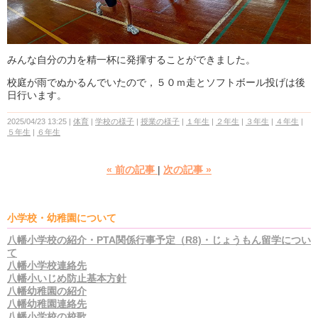
みんな自分の力を精一杯に発揮することができました。
校庭が雨でぬかるんでいたので，５０ｍ走とソフトボール投げは後
日行います。
2025/04/23 13:25
体育
学校の様子
授業の様子
１年生
２年生
３年生
４年生
５年生
６年生
«
前の記事
次の記事
»
小学校・幼稚園について
八幡小学校の紹介・PTA関係行事予定（R8)・じょうもん留学につい
て
八幡小学校連絡先
八幡小いじめ防止基本方針
八幡幼稚園の紹介
八幡幼稚園連絡先
八幡小学校の校歌