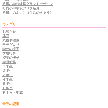
八幡小学校経営グランドデザイン
町内小中学校ブログ紹介
八幡小のよいこ（生活のきまり）
カテゴリ
お知らせ
体育
八幡幼稚園
学校だより
学校の様子
学校行事
授業の様子
職員研修
１年生
２年生
３年生
４年生
５年生
６年生
ＰＴＡ・地域
最近の記事