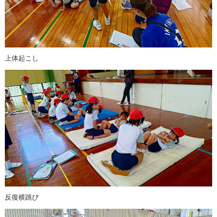
上体起こし
反復横跳び