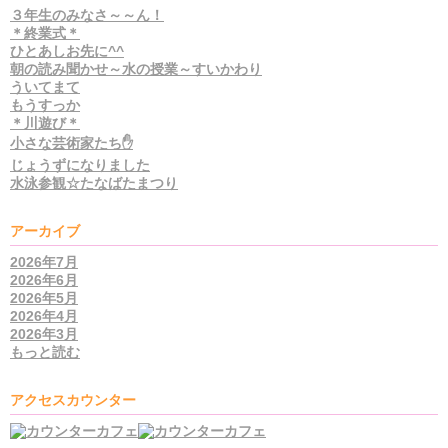
３年生のみなさ～～ん！
＊終業式＊
ひとあしお先に^^
朝の読み聞かせ～水の授業～すいかわり
ういてまて
もうすっか
＊川遊び＊
小さな芸術家たち✋
じょうずになりました
水泳参観☆たなばたまつり
アーカイブ
2026年7月
2026年6月
2026年5月
2026年4月
2026年3月
もっと読む
アクセスカウンター