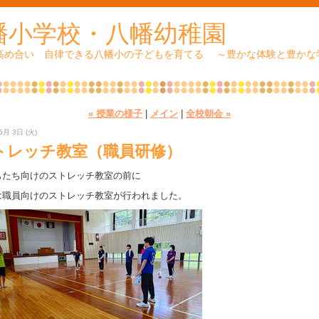
幡小学校・八幡幼稚園
 高め合い 自律できる八幡小の子どもを育てる ～豊かな体験と豊かな
« 授業の様子
|
メイン
|
全校朝会 »
6月 3日 (火)
トレッチ教室（職員研修）
もたち向けのストレッチ教室の前に
は職員向けのストレッチ教室が行われました。