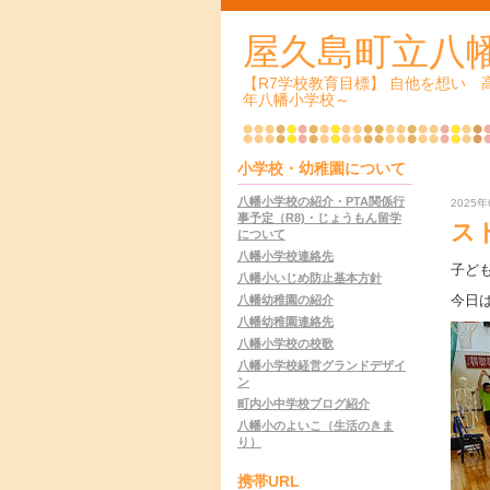
屋久島町立八
【R7学校教育目標】 自他を想い
年八幡小学校～
小学校・幼稚園について
八幡小学校の紹介・PTA関係行
2025年
事予定（R8)・じょうもん留学
ス
について
八幡小学校連絡先
子ど
八幡小いじめ防止基本方針
今日
八幡幼稚園の紹介
八幡幼稚園連絡先
八幡小学校の校歌
八幡小学校経営グランドデザイ
ン
町内小中学校ブログ紹介
八幡小のよいこ（生活のきま
り）
携帯URL