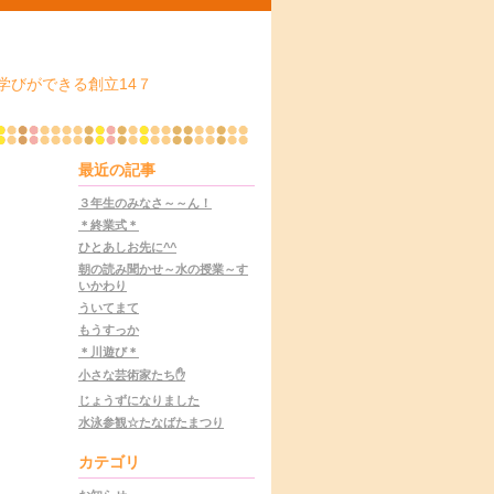
学びができる創立14７
最近の記事
３年生のみなさ～～ん！
＊終業式＊
ひとあしお先に^^
朝の読み聞かせ～水の授業～す
いかわり
ういてまて
もうすっか
＊川遊び＊
小さな芸術家たち✋
じょうずになりました
水泳参観☆たなばたまつり
カテゴリ