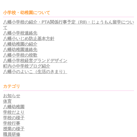
小学校・幼稚園について
八幡小学校の紹介・PTA関係行事予定（R8)・じょうもん留学につい
て
八幡小学校連絡先
八幡小いじめ防止基本方針
八幡幼稚園の紹介
八幡幼稚園連絡先
八幡小学校の校歌
八幡小学校経営グランドデザイン
町内小中学校ブログ紹介
八幡小のよいこ（生活のきまり）
カテゴリ
お知らせ
体育
八幡幼稚園
学校だより
学校の様子
学校行事
授業の様子
職員研修