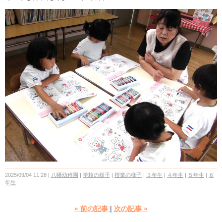
2025/09/04 11:28
八幡幼稚園
学校の様子
授業の様子
３年生
４年生
５年生
６
年生
«
前の記事
次の記事
»