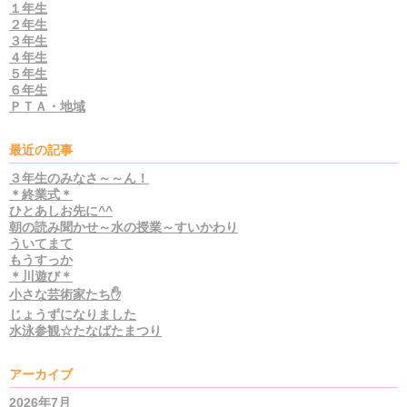
１年生
２年生
３年生
４年生
５年生
６年生
ＰＴＡ・地域
最近の記事
３年生のみなさ～～ん！
＊終業式＊
ひとあしお先に^^
朝の読み聞かせ～水の授業～すいかわり
ういてまて
もうすっか
＊川遊び＊
小さな芸術家たち✋
じょうずになりました
水泳参観☆たなばたまつり
アーカイブ
2026年7月