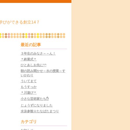
学びができる創立14７
最近の記事
３年生のみなさ～～ん！
＊終業式＊
ひとあしお先に^^
朝の読み聞かせ～水の授業～す
いかわり
ういてまて
もうすっか
＊川遊び＊
小さな芸術家たち✋
じょうずになりました
水泳参観☆たなばたまつり
カテゴリ