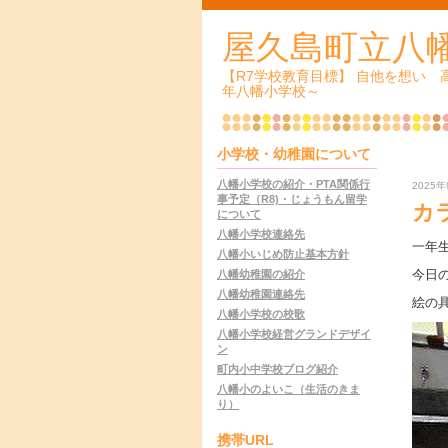
屋久島町立八
【R7学校教育目標】 自他を想い
年八幡小学校～
小学校・幼稚園について
八幡小学校の紹介・PTA関係行
2025年
事予定（R8)・じょうもん留学
カ
について
八幡小学校連絡先
一年
八幡小いじめ防止基本方針
今日
八幡幼稚園の紹介
八幡幼稚園連絡先
絵の
八幡小学校の校歌
八幡小学校経営グランドデザイ
ン
町内小中学校ブログ紹介
八幡小のよいこ（生活のきま
り）
携帯URL