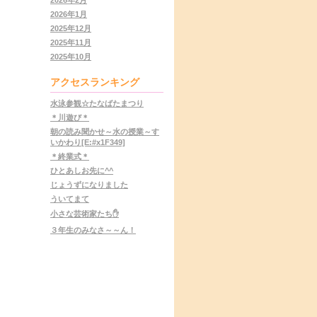
2026年1月
2025年12月
2025年11月
2025年10月
アクセスランキング
水泳参観☆たなばたまつり
＊川遊び＊
朝の読み聞かせ～水の授業～す
いかわり[E:#x1F349]
＊終業式＊
ひとあしお先に^^
じょうずになりました
ういてまて
小さな芸術家たち✋
３年生のみなさ～～ん！