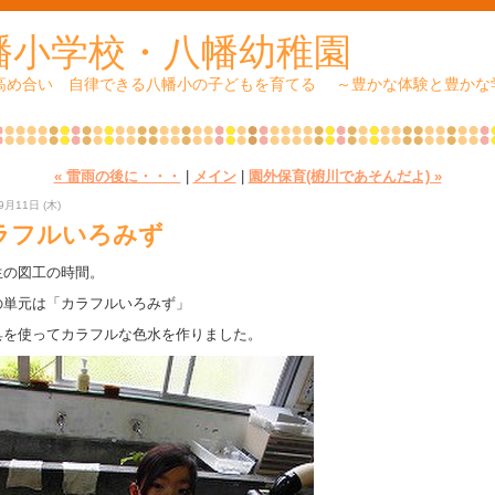
幡小学校・八幡幼稚園
 高め合い 自律できる八幡小の子どもを育てる ～豊かな体験と豊かな
« 雷雨の後に・・・
|
メイン
|
園外保育(椨川であそんだよ) »
9月11日 (木)
ラフルいろみず
生の図工の時間。
の単元は「カラフルいろみず」
具を使ってカラフルな色水を作りました。