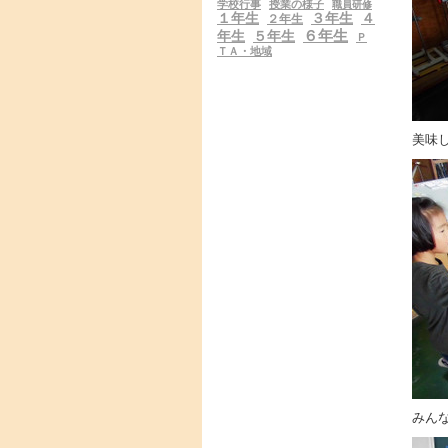
学校行事
授業の様子
職員研修
１年生
３年生
４
２年生
６年生
年生
５年生
Ｐ
ＴＡ・地域
美味
みん