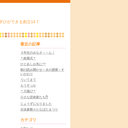
学びができる創立14７
最近の記事
３年生のみなさ～～ん！
＊終業式＊
ひとあしお先に^^
朝の読み聞かせ～水の授業～す
いかわり
ういてまて
もうすっか
＊川遊び＊
小さな芸術家たち✋
じょうずになりました
水泳参観☆たなばたまつり
カテゴリ