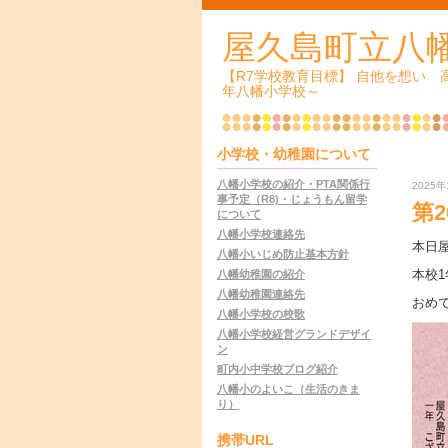
屋久島町立八
【R7学校教育目標】 自他を想い
年八幡小学校～
小学校・幼稚園について
八幡小学校の紹介・PTA関係行
2025年
事予定（R8)・じょうもん留学
第
について
八幡小学校連絡先
本日
八幡小いじめ防止基本方針
本校
八幡幼稚園の紹介
八幡幼稚園連絡先
おめ
八幡小学校の校歌
八幡小学校経営グランドデザイ
ン
町内小中学校ブログ紹介
八幡小のよいこ（生活のきま
り）
携帯URL