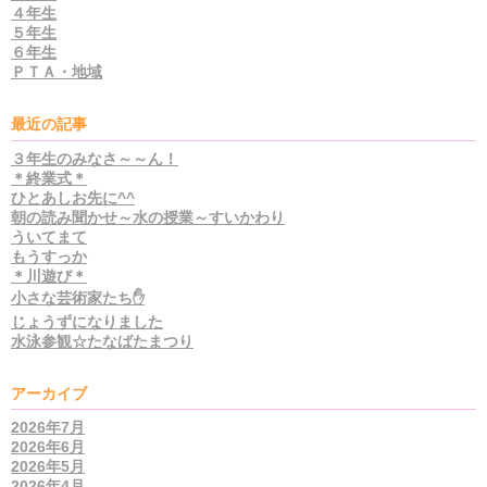
４年生
５年生
６年生
ＰＴＡ・地域
最近の記事
３年生のみなさ～～ん！
＊終業式＊
ひとあしお先に^^
朝の読み聞かせ～水の授業～すいかわり
ういてまて
もうすっか
＊川遊び＊
小さな芸術家たち✋
じょうずになりました
水泳参観☆たなばたまつり
アーカイブ
2026年7月
2026年6月
2026年5月
2026年4月