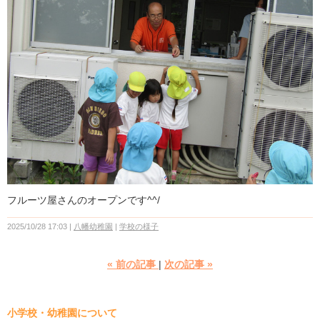
フルーツ屋さんのオープンです^^/
2025/10/28 17:03
八幡幼稚園
学校の様子
«
前の記事
次の記事
»
小学校・幼稚園について