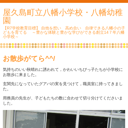
屋久島町立八幡小学校・八幡幼稚
園
【R7学校教育目標】 自他を想い 高め合い 自律できる八幡小の子
どもを育てる ～豊かな体験と豊かな学びができる創立14７年八幡
小学校～
お散歩がてら^^/
気持ちのいい秋晴れに誘われて，かわいいちびっ子たちが小学校に
お散歩に来ました。
玄関先になっていたグアバの実を見つけて，職員室に持ってきまし
た。
用務員の先生が、子どもたちの数に合わせて切り分けてくださいま
した。