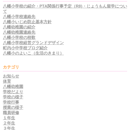
八幡小学校の紹介・PTA関係行事予定（R8)・じょうもん留学につい
て
八幡小学校連絡先
八幡小いじめ防止基本方針
八幡幼稚園の紹介
八幡幼稚園連絡先
八幡小学校の校歌
八幡小学校経営グランドデザイン
町内小中学校ブログ紹介
八幡小のよいこ（生活のきまり）
カテゴリ
お知らせ
体育
八幡幼稚園
学校だより
学校の様子
学校行事
授業の様子
職員研修
１年生
２年生
３年生