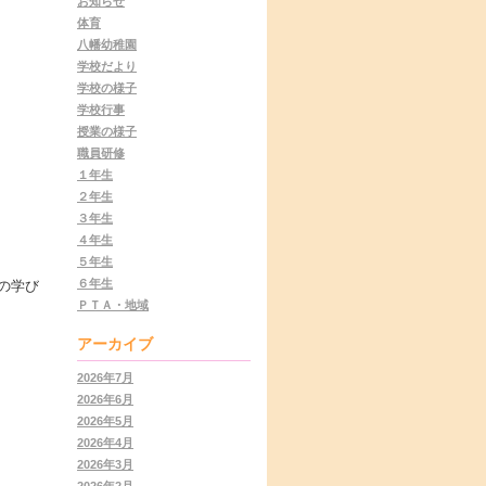
お知らせ
体育
八幡幼稚園
学校だより
学校の様子
学校行事
授業の様子
職員研修
１年生
２年生
３年生
４年生
５年生
６年生
の学び
ＰＴＡ・地域
アーカイブ
2026年7月
2026年6月
2026年5月
2026年4月
2026年3月
2026年2月