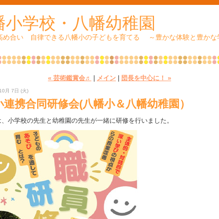
幡小学校・八幡幼稚園
 高め合い 自律できる八幡小の子どもを育てる ～豊かな体験と豊かな
« 芸術鑑賞会♬
|
メイン
|
団長を中心に！ »
10月 7日 (火)
小連携合同研修会(八幡小＆八幡幼稚園）
は、小学校の先生と幼稚園の先生が一緒に研修を行いました。