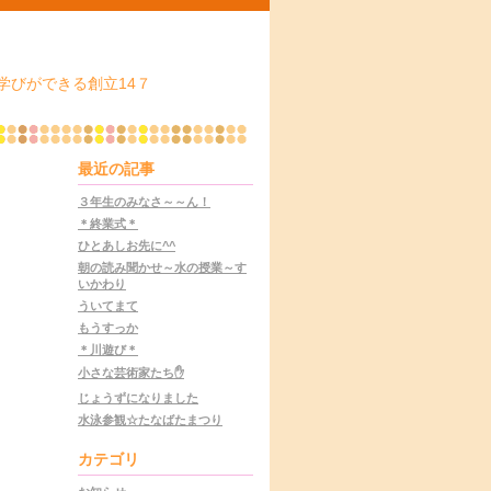
学びができる創立14７
最近の記事
３年生のみなさ～～ん！
＊終業式＊
ひとあしお先に^^
朝の読み聞かせ～水の授業～す
いかわり
ういてまて
もうすっか
＊川遊び＊
小さな芸術家たち✋
じょうずになりました
水泳参観☆たなばたまつり
カテゴリ