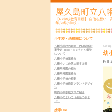
屋久島町立八
【R7学校教育目標】 自他を想い
年八幡小学校～
小学校・幼稚園について
八幡小学校の紹介・PTA関係行
2025年
事予定（R8)・じょうもん留学
幼
について
八幡小学校連絡先
昨日
八幡小いじめ防止基本方針
八幡幼稚園の紹介
八幡幼稚園連絡先
八幡小学校の校歌
八幡小学校経営グランドデザイ
ン
町内小中学校ブログ紹介
八幡小のよいこ（生活のきま
り）
携帯URL