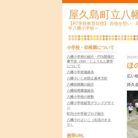
屋久島町立八
【R7学校教育目標】 自他を想い
年八幡小学校～
小学校・幼稚園について
八幡小学校の紹介・PTA関係行
2025年
事予定（R8)・じょうもん留学
ほ
について
八幡小学校連絡先
広い
八幡小いじめ防止基本方針
持久走
八幡幼稚園の紹介
八幡幼稚園連絡先
八幡小学校の校歌
八幡小学校経営グランドデザイ
ン
町内小中学校ブログ紹介
八幡小のよいこ（生活のきま
り）
携帯URL