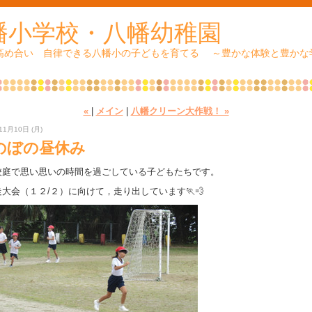
幡小学校・八幡幼稚園
 高め合い 自律できる八幡小の子どもを育てる ～豊かな体験と豊かな
«
|
メイン
|
八幡クリーン大作戦！ »
11月10日 (月)
のぼの昼休み
校庭で思い思いの時間を過ごしている子どもたちです。
大会（１２/２）に向けて，走り出しています🏃💨