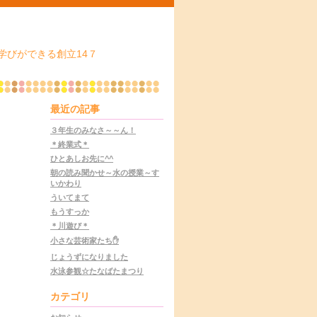
学びができる創立14７
最近の記事
３年生のみなさ～～ん！
＊終業式＊
ひとあしお先に^^
朝の読み聞かせ～水の授業～す
いかわり
ういてまて
もうすっか
＊川遊び＊
小さな芸術家たち✋
じょうずになりました
水泳参観☆たなばたまつり
カテゴリ