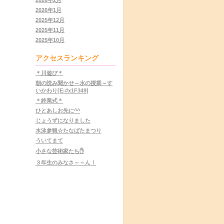
2026年1月
2025年12月
2025年11月
2025年10月
アクセスランキング
＊川遊び＊
朝の読み聞かせ～水の授業～す
いかわり[E:#x1F349]
＊終業式＊
ひとあしお先に^^
じょうずになりました
水泳参観☆たなばたまつり
ういてまて
小さな芸術家たち✋
３年生のみなさ～～ん！