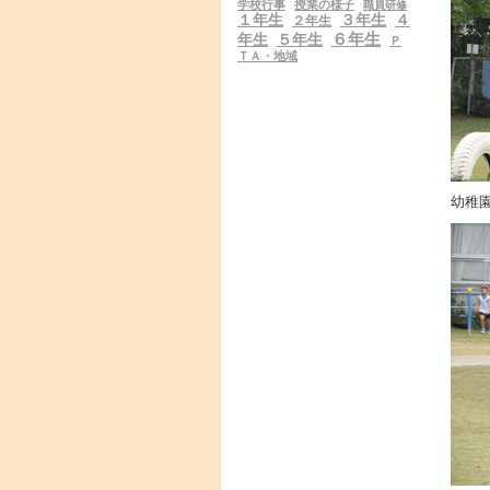
学校行事
授業の様子
職員研修
１年生
３年生
４
２年生
６年生
年生
５年生
Ｐ
ＴＡ・地域
幼稚