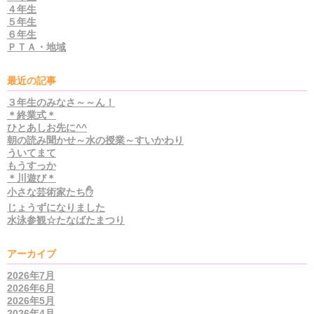
４年生
５年生
６年生
ＰＴＡ・地域
最近の記事
３年生のみなさ～～ん！
＊終業式＊
ひとあしお先に^^
朝の読み聞かせ～水の授業～すいかわり
ういてまて
もうすっか
＊川遊び＊
小さな芸術家たち✋
じょうずになりました
水泳参観☆たなばたまつり
アーカイブ
2026年7月
2026年6月
2026年5月
2026年4月