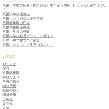
八幡小学校の紹介・PTA関係行事予定（R8)・じょうもん留学につい
て
八幡小学校連絡先
八幡小いじめ防止基本方針
八幡幼稚園の紹介
八幡幼稚園連絡先
八幡小学校の校歌
八幡小学校経営グランドデザイン
町内小中学校ブログ紹介
八幡小のよいこ（生活のきまり）
カテゴリ
お知らせ
体育
八幡幼稚園
学校だより
学校の様子
学校行事
授業の様子
職員研修
１年生
２年生
３年生