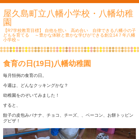
屋久島町立八幡小学校・八幡幼稚
園
【R7学校教育目標】 自他を想い 高め合い 自律できる八幡小の子
どもを育てる ～豊かな体験と豊かな学びができる創立14７年八幡
小学校～
食育の日(19日)八幡幼稚園
毎月恒例の食育の日。
今週は、どんなクッキングかな？
幼稚園をのぞいてみました！
すると、
餃子の皮包みバナナ、チョコ、チーズ、、ベーコン、お餅トッピン
グピザ！