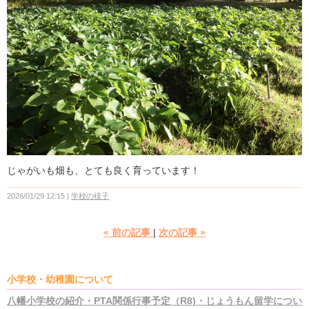
じゃがいも畑も、とても良く育っています！
2026/01/29 12:15
学校の様子
«
前の記事
次の記事
»
小学校・幼稚園について
八幡小学校の紹介・PTA関係行事予定（R8)・じょうもん留学につい