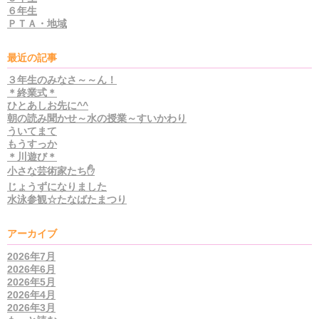
６年生
ＰＴＡ・地域
最近の記事
３年生のみなさ～～ん！
＊終業式＊
ひとあしお先に^^
朝の読み聞かせ～水の授業～すいかわり
ういてまて
もうすっか
＊川遊び＊
小さな芸術家たち✋
じょうずになりました
水泳参観☆たなばたまつり
アーカイブ
2026年7月
2026年6月
2026年5月
2026年4月
2026年3月