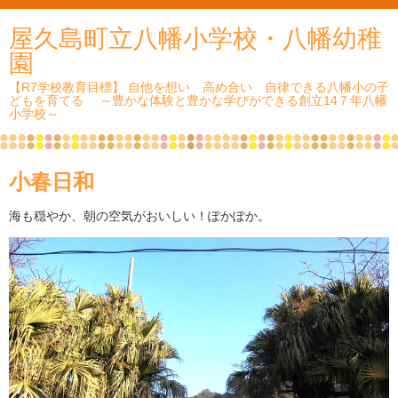
屋久島町立八幡小学校・八幡幼稚
園
【R7学校教育目標】 自他を想い 高め合い 自律できる八幡小の子
どもを育てる ～豊かな体験と豊かな学びができる創立14７年八幡
小学校～
小春日和
海も穏やか、朝の空気がおいしい！ぽかぽか。