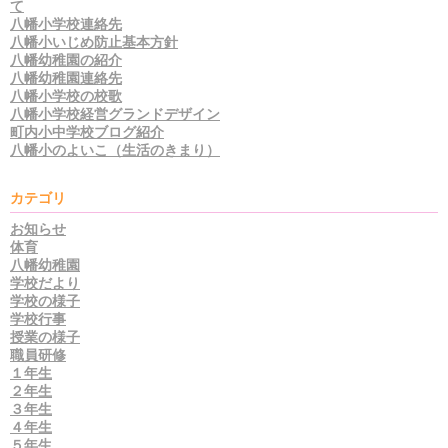
て
八幡小学校連絡先
八幡小いじめ防止基本方針
八幡幼稚園の紹介
八幡幼稚園連絡先
八幡小学校の校歌
八幡小学校経営グランドデザイン
町内小中学校ブログ紹介
八幡小のよいこ（生活のきまり）
カテゴリ
お知らせ
体育
八幡幼稚園
学校だより
学校の様子
学校行事
授業の様子
職員研修
１年生
２年生
３年生
４年生
５年生