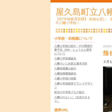
屋久島町立八
【R7学校教育目標】 自他を想い
年八幡小学校～
小学校・幼稚園について
八幡小学校の紹介・PTA関係行
2026年
事予定（R8)・じょうもん留学
指
について
八幡小学校連絡先
２月
八幡小いじめ防止基本方針
八幡幼稚園の紹介
八幡幼稚園連絡先
八幡小学校の校歌
八幡小学校経営グランドデザイ
ン
町内小中学校ブログ紹介
八幡小のよいこ（生活のきま
り）
携帯URL