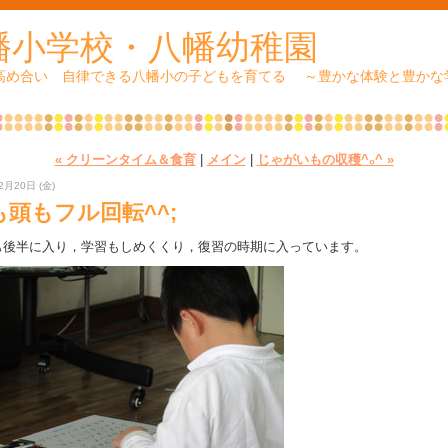
幡小学校・八幡幼稚園
 高め合い 自律できる八幡小の子どもを育てる ～豊かな体験と豊かな
« クリーンタイム＆食育
|
メイン
|
じゃがいもの収穫^₀^ »
2月20日 (金)
も頭もフル回転^^;
も後半に入り，学習もしめくくり，復習の時期に入っています。