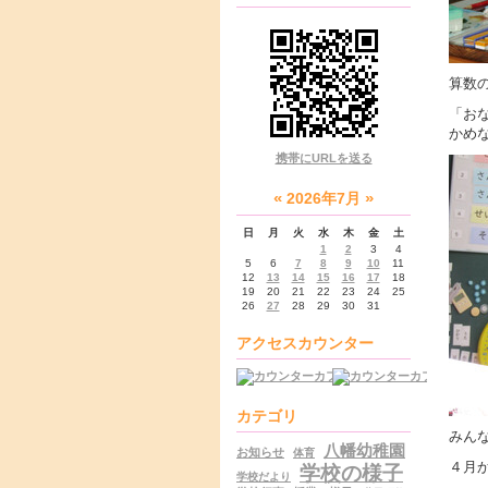
算数
「お
かめ
携帯にURLを送る
«
»
2026年7月
日
月
火
水
木
金
土
1
2
3
4
5
6
7
8
9
10
11
12
13
14
15
16
17
18
19
20
21
22
23
24
25
26
27
28
29
30
31
アクセスカウンター
カテゴリ
みん
八幡幼稚園
お知らせ
体育
４月か
学校の様子
学校だより