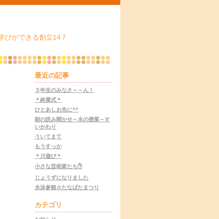
学びができる創立14７
最近の記事
３年生のみなさ～～ん！
＊終業式＊
ひとあしお先に^^
朝の読み聞かせ～水の授業～す
いかわり
ういてまて
もうすっか
＊川遊び＊
小さな芸術家たち✋
じょうずになりました
水泳参観☆たなばたまつり
カテゴリ