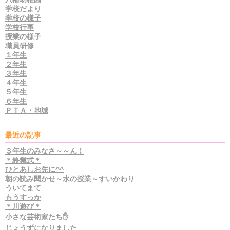
学校だより
学校の様子
学校行事
授業の様子
職員研修
１年生
２年生
３年生
４年生
５年生
６年生
ＰＴＡ・地域
最近の記事
３年生のみなさ～～ん！
＊終業式＊
ひとあしお先に^^
朝の読み聞かせ～水の授業～すいかわり
ういてまて
もうすっか
＊川遊び＊
小さな芸術家たち✋
じょうずになりました