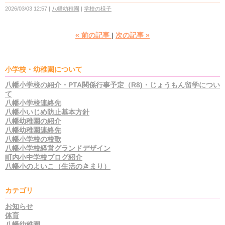
2026/03/03 12:57
八幡幼稚園
学校の様子
«
前の記事
次の記事
»
小学校・幼稚園について
八幡小学校の紹介・PTA関係行事予定（R8)・じょうもん留学につい
て
八幡小学校連絡先
八幡小いじめ防止基本方針
八幡幼稚園の紹介
八幡幼稚園連絡先
八幡小学校の校歌
八幡小学校経営グランドデザイン
町内小中学校ブログ紹介
八幡小のよいこ（生活のきまり）
カテゴリ
お知らせ
体育
八幡幼稚園