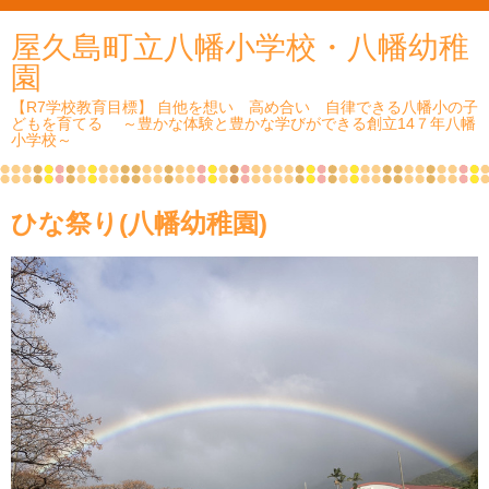
屋久島町立八幡小学校・八幡幼稚
園
【R7学校教育目標】 自他を想い 高め合い 自律できる八幡小の子
どもを育てる ～豊かな体験と豊かな学びができる創立14７年八幡
小学校～
ひな祭り(八幡幼稚園)