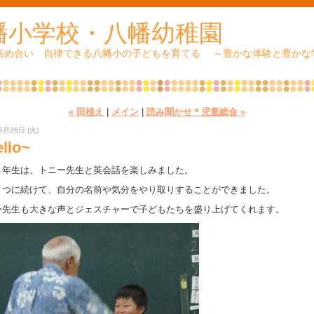
幡小学校・八幡幼稚園
 高め合い 自律できる八幡小の子どもを育てる ～豊かな体験と豊かな
« 田植え
|
メイン
|
読み聞かせ＊児童総会 »
5月26日 (火)
llo~
２年生は、トニー先生と英会話を楽しみました。
さつに続けて、自分の名前や気分をやり取りすることができました。
ー先生も大きな声とジェスチャーで子どもたちを盛り上げてくれます。