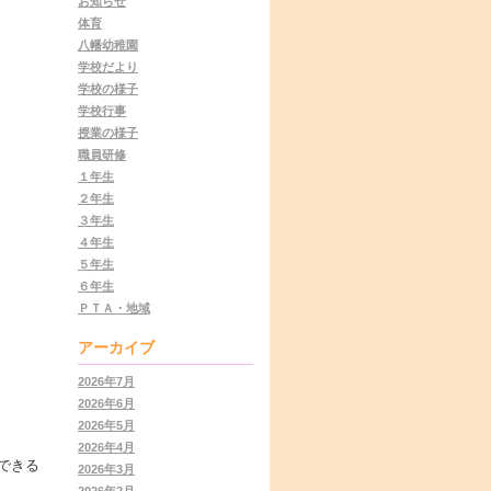
お知らせ
体育
八幡幼稚園
学校だより
学校の様子
学校行事
授業の様子
職員研修
１年生
２年生
３年生
４年生
５年生
６年生
ＰＴＡ・地域
アーカイブ
2026年7月
2026年6月
2026年5月
2026年4月
できる
2026年3月
2026年2月