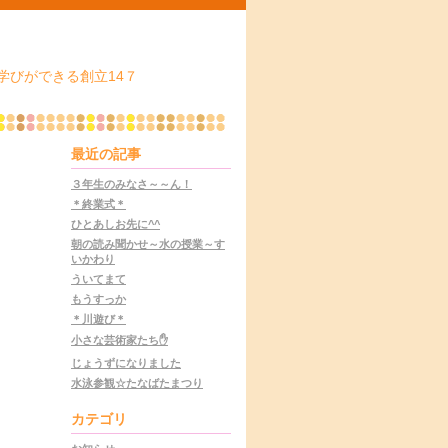
学びができる創立14７
最近の記事
３年生のみなさ～～ん！
＊終業式＊
ひとあしお先に^^
朝の読み聞かせ～水の授業～す
いかわり
ういてまて
もうすっか
＊川遊び＊
小さな芸術家たち✋
じょうずになりました
水泳参観☆たなばたまつり
カテゴリ