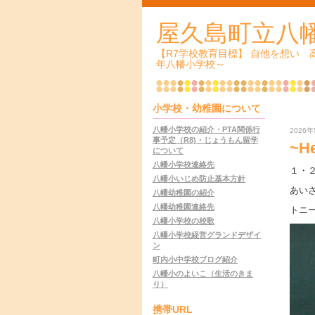
屋久島町立八
【R7学校教育目標】 自他を想い
年八幡小学校～
小学校・幼稚園について
八幡小学校の紹介・PTA関係行
2026年
事予定（R8)・じょうもん留学
~He
について
八幡小学校連絡先
１・
八幡小いじめ防止基本方針
あい
八幡幼稚園の紹介
八幡幼稚園連絡先
トニ
八幡小学校の校歌
八幡小学校経営グランドデザイ
ン
町内小中学校ブログ紹介
八幡小のよいこ（生活のきま
り）
携帯URL