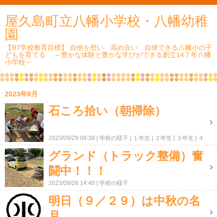
屋久島町立八幡小学校・八幡幼稚
園
【R7学校教育目標】 自他を想い 高め合い 自律できる八幡小の子
どもを育てる ～豊かな体験と豊かな学びができる創立14７年八幡
小学校～
2023年9月
石ころ拾い（朝掃除）
2023/09/29 09:38
学校の様子
１年生
２年生
３年生
４
年生
５年生
６年生
グランド（トラック整備）奮
闘中！！！
2023/09/28 14:40
学校の様子
明日（９／２９）は中秋の名
月