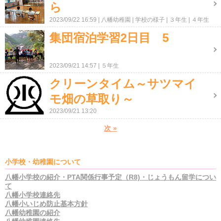
ら
2023/09/22 16:59
八幡幼稚園
学校の様子
３年生
４年生
集団宿泊学習2日目 5
2023/09/21 14:57
５年生
クリーンタイム～サツマイ
モ畑の草取り～
2023/09/21 13:20
次
»
小学校・幼稚園について
八幡小学校の紹介・PTA関係行事予定（R8)・じょうもん留学につい
て
八幡小学校連絡先
八幡小いじめ防止基本方針
八幡幼稚園の紹介