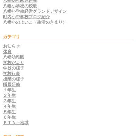
八幡幼稚園連絡先
八幡小学校の校歌
八幡小学校経営グランドデザイン
町内小中学校ブログ紹介
八幡小のよいこ（生活のきまり）
カテゴリ
お知らせ
体育
八幡幼稚園
学校だより
学校の様子
学校行事
授業の様子
職員研修
１年生
２年生
３年生
４年生
５年生
６年生
ＰＴＡ・地域