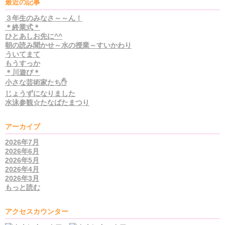
最近の記事
３年生のみなさ～～ん！
＊終業式＊
ひとあしお先に^^
朝の読み聞かせ～水の授業～すいかわり
ういてまて
もうすっか
＊川遊び＊
小さな芸術家たち✋
じょうずになりました
水泳参観☆たなばたまつり
アーカイブ
2026年7月
2026年6月
2026年5月
2026年4月
2026年3月
もっと読む
アクセスカウンター