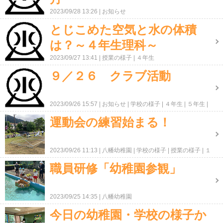
2023/09/28 13:26
お知らせ
とじこめた空気と水の体積
は？～４年生理科～
2023/09/27 13:41
授業の様子
４年生
９／２６ クラブ活動
2023/09/26 15:57
お知らせ
学校の様子
４年生
５年生
６年生
運動会の練習始まる！
2023/09/26 11:13
八幡幼稚園
学校の様子
授業の様子
１
年生
２年生
３年生
４年生
５年生
６年生
職員研修「幼稚園参観」
2023/09/25 14:35
八幡幼稚園
今日の幼稚園・学校の様子か