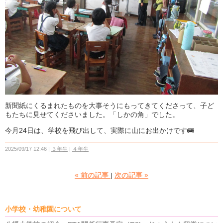
新聞紙にくるまれたものを大事そうにもってきてくださって、子ど
もたちに見せてくださいました。「しかの角」でした。
今月24日は、学校を飛び出して、実際に山にお出かけです🚌
2025/09/17 12:46
３年生
４年生
«
前の記事
次の記事
»
小学校・幼稚園について