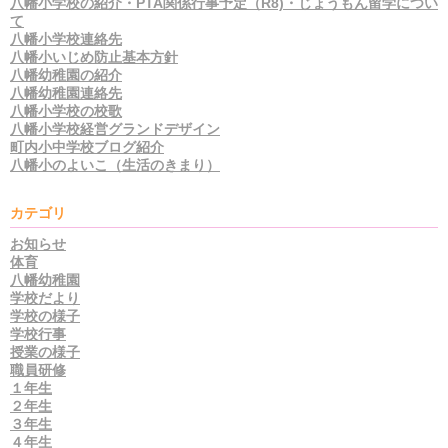
八幡小学校の紹介・PTA関係行事予定（R8)・じょうもん留学につい
て
八幡小学校連絡先
八幡小いじめ防止基本方針
八幡幼稚園の紹介
八幡幼稚園連絡先
八幡小学校の校歌
八幡小学校経営グランドデザイン
町内小中学校ブログ紹介
八幡小のよいこ（生活のきまり）
カテゴリ
お知らせ
体育
八幡幼稚園
学校だより
学校の様子
学校行事
授業の様子
職員研修
１年生
２年生
３年生
４年生