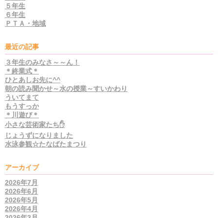
５年生
６年生
ＰＴＡ・地域
最近の記事
３年生のみなさ～～ん！
＊終業式＊
ひとあしお先に^^
朝の読み聞かせ～水の授業～すいかわり
ういてまて
もうすっか
＊川遊び＊
小さな芸術家たち✋
じょうずになりました
水泳参観☆たなばたまつり
アーカイブ
2026年7月
2026年6月
2026年5月
2026年4月
2026年3月