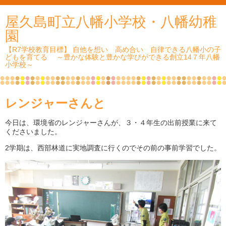
屋久島町立八幡小学校・八幡幼稚
園
【R7学校教育目標】 自他を想い 高め合い 自律できる八幡小の子
どもを育てる ～豊かな体験と豊かな学びができる創立14７年八幡
小学校～
レンジャーさんと
今日は、環境省のレンジャーさんが、３・４年生の出前授業に来て
くださいました。
2学期は、西部林道に実地調査に行くのでその前の事前学習でした。