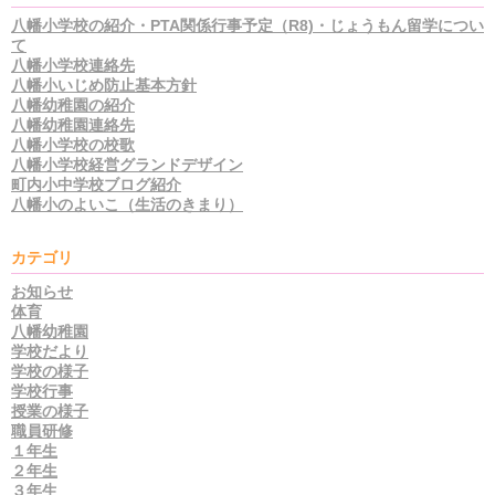
八幡小学校の紹介・PTA関係行事予定（R8)・じょうもん留学につい
て
八幡小学校連絡先
八幡小いじめ防止基本方針
八幡幼稚園の紹介
八幡幼稚園連絡先
八幡小学校の校歌
八幡小学校経営グランドデザイン
町内小中学校ブログ紹介
八幡小のよいこ（生活のきまり）
カテゴリ
お知らせ
体育
八幡幼稚園
学校だより
学校の様子
学校行事
授業の様子
職員研修
１年生
２年生
３年生