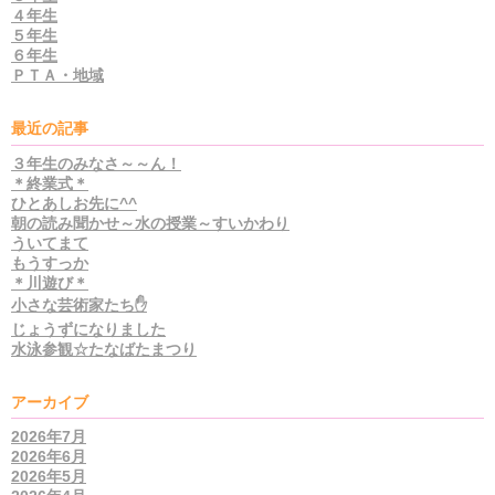
４年生
５年生
６年生
ＰＴＡ・地域
最近の記事
３年生のみなさ～～ん！
＊終業式＊
ひとあしお先に^^
朝の読み聞かせ～水の授業～すいかわり
ういてまて
もうすっか
＊川遊び＊
小さな芸術家たち✋
じょうずになりました
水泳参観☆たなばたまつり
アーカイブ
2026年7月
2026年6月
2026年5月