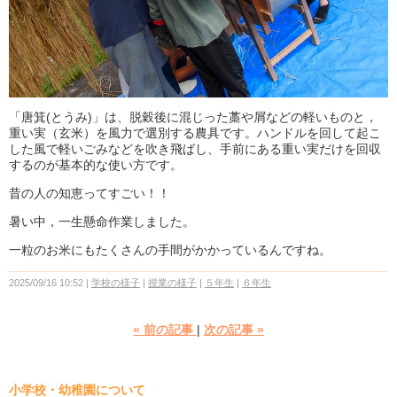
「唐箕(とうみ)」は、脱穀後に混じった藁や屑などの軽いものと，
重い実（玄米）を風力で選別する農具です。
ハンドルを回して起こ
した風で軽いごみなどを吹き飛ばし、手前にある重い実だけを回収
するのが基本的な使い方です。
昔の人の知恵ってすごい！！
暑い中，一生懸命作業しました。
一粒のお米にもたくさんの手間がかかっているんですね。
2025/09/16 10:52
学校の様子
授業の様子
５年生
６年生
«
前の記事
次の記事
»
小学校・幼稚園について