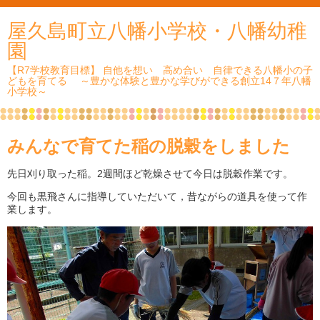
屋久島町立八幡小学校・八幡幼稚
園
【R7学校教育目標】 自他を想い 高め合い 自律できる八幡小の子
どもを育てる ～豊かな体験と豊かな学びができる創立14７年八幡
小学校～
みんなで育てた稲の脱穀をしました
先日刈り取った稲。2週間ほど乾燥させて今日は脱穀作業です。
今回も黒飛さんに指導していただいて，昔ながらの道具を使って作
業します。