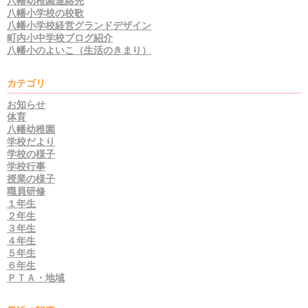
八幡幼稚園連絡先
八幡小学校の校歌
八幡小学校経営グランドデザイン
町内小中学校ブログ紹介
八幡小のよいこ（生活のきまり）
カテゴリ
お知らせ
体育
八幡幼稚園
学校だより
学校の様子
学校行事
授業の様子
職員研修
１年生
２年生
３年生
４年生
５年生
６年生
ＰＴＡ・地域