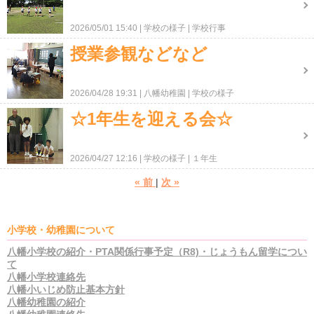
2026/05/01 15:40
学校の様子
学校行事
授業参観などなど
2026/04/28 19:31
八幡幼稚園
学校の様子
☆1年生を迎える会☆
2026/04/27 12:16
学校の様子
１年生
«
前
次
»
小学校・幼稚園について
八幡小学校の紹介・PTA関係行事予定（R8)・じょうもん留学につい
て
八幡小学校連絡先
八幡小いじめ防止基本方針
八幡幼稚園の紹介