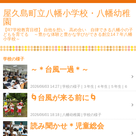
屋久島町立八幡小学校・八幡幼稚
園
【R7学校教育目標】 自他を想い 高め合い 自律できる八幡小の子
どもを育てる ～豊かな体験と豊かな学びができる創立14７年八幡
小学校～
学校の様子
～＊台風一過＊～
2026/06/03 14:27
学校の様子
３年生
４年生
５年生
６
年生
ＰＴＡ・地域
🌀台風が来る前に🌀
2026/06/01 18:18
八幡幼稚園
学校の様子
読み聞かせ＊児童総会