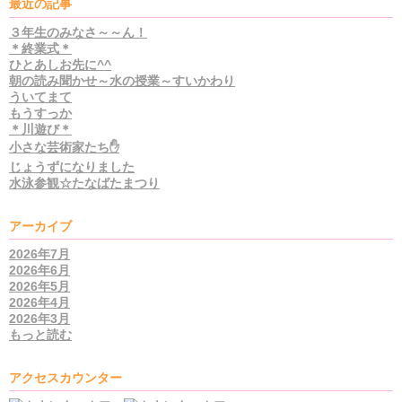
最近の記事
３年生のみなさ～～ん！
＊終業式＊
ひとあしお先に^^
朝の読み聞かせ～水の授業～すいかわり
ういてまて
もうすっか
＊川遊び＊
小さな芸術家たち✋
じょうずになりました
水泳参観☆たなばたまつり
アーカイブ
2026年7月
2026年6月
2026年5月
2026年4月
2026年3月
もっと読む
アクセスカウンター