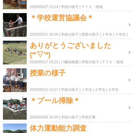
2026/05/27 11:24
学校の様子
ＰＴＡ・地域
＊学校運営協議会＊
2026/05/21 18:26
学校の様子
授業の様子
１年生
５年生
ＰＴＡ・地域
ありがとうございました
(*'▽'*)
2026/05/17 10:23
八幡幼稚園
学校の様子
ＰＴＡ・地域
授業の様子
2026/05/12 13:17
学校の様子
１年生
２年生
５年生
＊プール掃除＊
2026/05/08 16:29
学校の様子
学校行事
体力運動能力調査