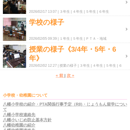
2026/02/17 13:07
３年生
４年生
５年生
６年生
学校の様子
2026/02/05 09:39
１年生
５年生
ＰＴＡ・地域
授業の様子《3/4年・5年・6
年》
2026/02/02 12:27
授業の様子
３年生
４年生
５年生
６
年生
«
前
次
»
小学校・幼稚園について
八幡小学校の紹介・PTA関係行事予定（R8)・じょうもん留学につい
て
八幡小学校連絡先
八幡小いじめ防止基本方針
八幡幼稚園の紹介