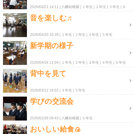
2026/04/21 14:11
八幡幼稚園
１年生
２年生
５年生
６
年生
音を楽しむ♬
2026/04/20 10:39
１年生
２年生
４年生
５年生
新学期の様子
2026/04/16 11:04
１年生
２年生
３年生
４年生
５年生
背中を見て
2026/03/12 19:02
４年生
５年生
学びの交流会
2026/02/26 09:43
八幡幼稚園
５年生
おいしい給食🍙