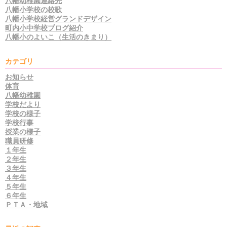
八幡幼稚園連絡先
八幡小学校の校歌
八幡小学校経営グランドデザイン
町内小中学校ブログ紹介
八幡小のよいこ（生活のきまり）
カテゴリ
お知らせ
体育
八幡幼稚園
学校だより
学校の様子
学校行事
授業の様子
職員研修
１年生
２年生
３年生
４年生
５年生
６年生
ＰＴＡ・地域