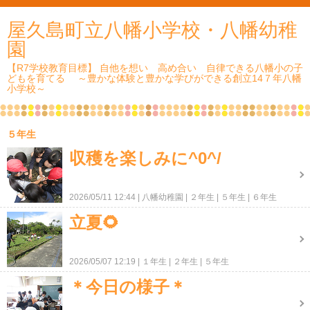
屋久島町立八幡小学校・八幡幼稚
園
【R7学校教育目標】 自他を想い 高め合い 自律できる八幡小の子
どもを育てる ～豊かな体験と豊かな学びができる創立14７年八幡
小学校～
５年生
収穫を楽しみに^0^/
2026/05/11 12:44
八幡幼稚園
２年生
５年生
６年生
立夏🌻
2026/05/07 12:19
１年生
２年生
５年生
＊今日の様子＊