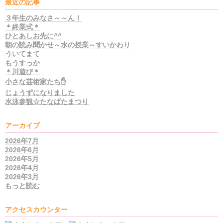
最近の記事
３年生のみなさ～～ん！
＊終業式＊
ひとあしお先に^^
朝の読み聞かせ～水の授業～すいかわり
ういてまて
もうすっか
＊川遊び＊
小さな芸術家たち✋
じょうずになりました
水泳参観☆たなばたまつり
アーカイブ
2026年7月
2026年6月
2026年5月
2026年4月
2026年3月
もっと読む
アクセスカウンター